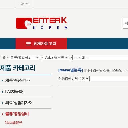
홈으로
전체카테고리
홈
>
>
>
[Maker별분류]
내에서 검색된 상품리스트입니
상품검색 :
계측/측정/검사
FA(자동화)
의료/실험기자재
물류/공장설비
Maker별분류