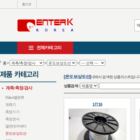
홈으로
전체카테고리
홈
>
>
>
[온도보상도선]
내에서 검색된 상품리스트입니
상품검색 :
계측/측정/검사
Maker별분류
17716
계측기
측정기기
측정센서
열전대커넥터
온도보상도선