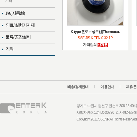
기타
FA(자동화)
의료/실험기자재
K-type 온도보상도선(Thermoco..
물류/공장설비
SSE-JIS-K-TFN-0.32-1P
가격협의
기타
배송/결제안내
이용안내
제휴문
경기도 수원시 권선구 권선로 308-18 404동 1
사업자번호:124-50-36736 회사명:
Copyright 2011 SSENP. All Rights Reserved