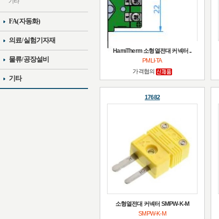
기타
FA(자동화)
의료/실험기자재
HamiTherm 소형열전대 커넥터 ..
물류/공장설비
PMLI-TA
가격협의
기타
17682
소형열전대 커넥터 SMPW-K-M
SMPW-K-M