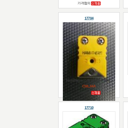
가격협의
17704
HamiTherm 소형열전대 커넥터 ..
CMLJ-KA
가격협의
17710