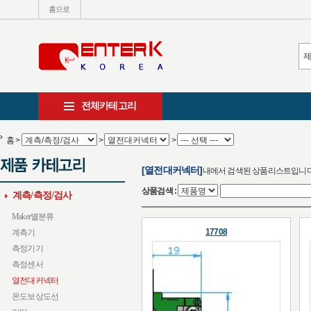
홈으로
전체카테고리
홈
>
>
>
[열전대커넥터]
내에서 검색된 상품리스트입니
상품검색 :
계측/측정/검사
Maker별분류
17708
계측기
측정기기
측정센서
열전대커넥터
온도보상도선