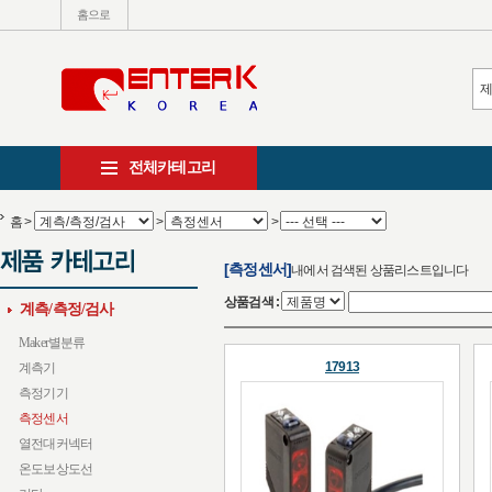
홈으로
전체카테고리
홈
>
>
>
[측정센서]
내에서 검색된 상품리스트입니다
상품검색 :
계측/측정/검사
Maker별분류
17913
계측기
측정기기
측정센서
열전대커넥터
온도보상도선