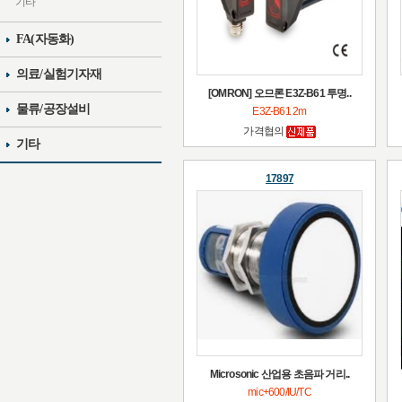
기타
FA(자동화)
의료/실험기자재
[OMRON] 오므론 E3Z-B61 투명..
물류/공장설비
E3Z-B61 2m
가격협의
기타
17897
Microsonic 산업용 초음파 거리..
mic+600/IU/TC