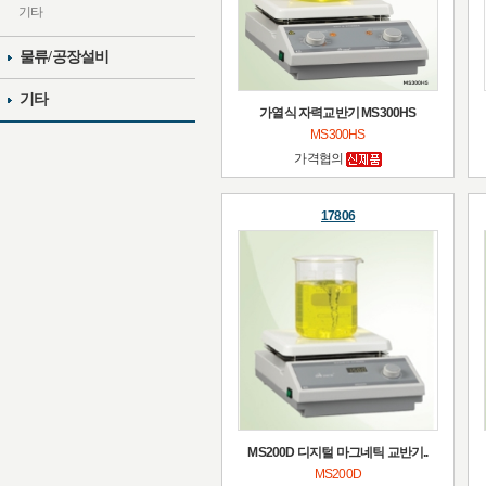
기타
물류/공장설비
기타
가열식 자력교반기 MS300HS
MS300HS
가격협의
17806
MS200D 디지털 마그네틱 교반기..
MS200D