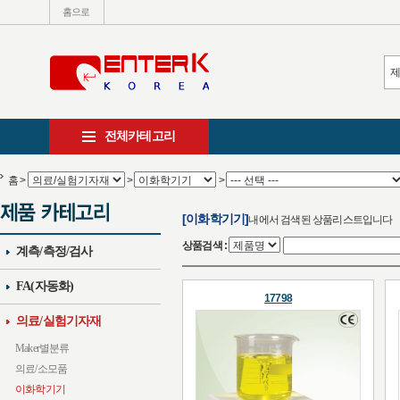
홈으로
전체카테고리
홈
>
>
>
[이화학기기]
내에서 검색된 상품리스트입니다
상품검색 :
계측/측정/검사
FA(자동화)
17798
의료/실험기자재
Maker별분류
의료/소모품
이화학기기