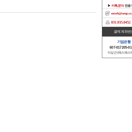
▶
카톡,문자
전용
enterk@ssenp.co.
031.935.0452
결제 계좌번
기업은행
607-017205-01
이상근 (에스에스