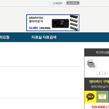
고객센터
적요청
자료실 자료검색
최근본상
엔터케이 구
최저가/단납기
010-8668-2