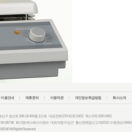
이용안내
제휴문의
이용약관
개인정보취급방침
회사소개
 권선로 308-18 404동 111호 대표전화:070-4132-2452 팩스:031-935-0452
-50-36736 회사명:에스에스이엔피 대표자명:이상근 통신판매업신고:제2015-수원권선-0494
SSENP. All Rights Reserved