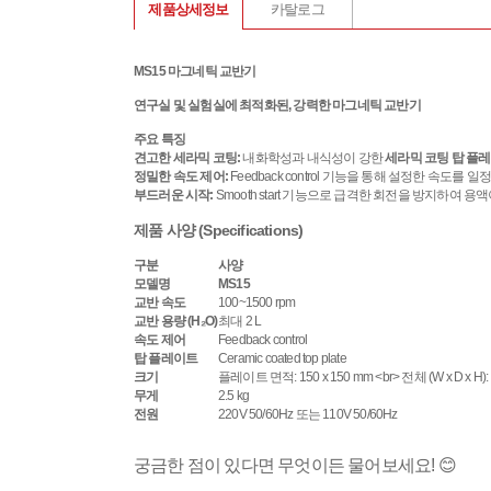
제품상세정보
카탈로그
MS15 마그네틱 교반기
연구실 및 실험실에 최적화된, 강력한 마그네틱 교반기
주요 특징
견고한 세라믹 코팅:
내화학성과 내식성이 강한
세라믹 코팅 탑 플
정밀한 속도 제어:
Feedback control 기능을 통해 설정한 속도를
부드러운 시작:
Smooth start 기능으로 급격한 회전을 방지하여 용액
제품 사양 (Specifications)
구분
사양
모델명
MS15
교반 속도
100~1500 rpm
교반 용량 (H₂O)
최대 2 L
속도 제어
Feedback control
탑 플레이트
Ceramic coated top plate
크기
플레이트 면적: 150 x 150 mm <br> 전체 (W x D x H): 1
무게
2.5 kg
전원
220V 50/60Hz 또는 110V 50/60Hz
궁금한 점이 있다면 무엇이든 물어보세요! 😊