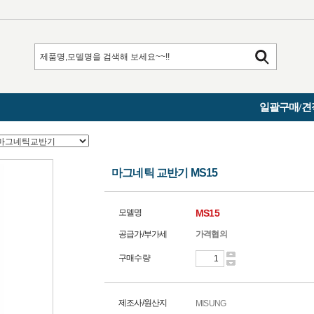
일괄구매/견
마그네틱 교반기 MS15
모델명
MS15
공급가/부가세
가격협의
구매수량
제조사/원산지
MISUNG